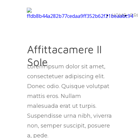
HOME
PR
Affittacamere Il
Sole
Lorem ipsum dolor sit amet,
consectetuer adipiscing elit.
Donec odio. Quisque volutpat
mattis eros. Nullam
malesuada erat ut turpis.
Suspendisse urna nibh, viverra
non, semper suscipit, posuere
a, pede.